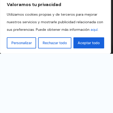
Valoramos tu privacidad
Utilizamos cookies propias y de terceros para mejorar
nuestros servicios y mostrarle publicidad relacionada con
sus preferencias. Puede obtener más información
aquí
.
Personalizar
Rechazar todo
Aceptar todo
Spanish
English
Política de Privacidad
|
Politica de Cookies
|
Aviso Legal
|
Política
Corporativa
Copyright 2026 ©
Electrosur
/ Diseñado por:
Dinan Informática