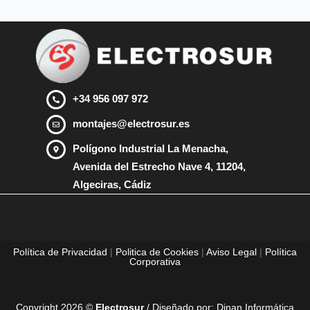
+34 956 097 972
montajes@electrosur.es
Polígono Industrial La Menacha,
Avenida del Estrecho Nave 4, 11204,
Algeciras, Cádiz
Política de Privacidad
|
Politica de Cookies
|
Aviso Legal
|
Política
Corporativa
Copyright 2026 ©
Electrosur
/ Diseñado por:
Dinan Informática