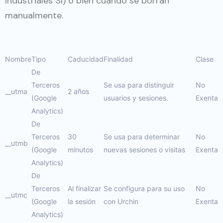
Industriales Sl) o bien cuando se borran
manualmente.
Nombre
Tipo
Caducidad
Finalidad
Clase
De
Terceros
Se usa para distinguir
No
__utma
2 años
(Google
usuarios y sesiones.
Exenta
Analytics)
De
Terceros
30
Se usa para determinar
No
__utmb
(Google
minutos
nuevas sesiones o visitas
Exenta
Analytics)
De
Terceros
Al finalizar
Se configura para su uso
No
__utmc
(Google
la sesión
con Urchin
Exenta
Analytics)