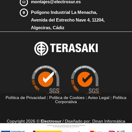
montajes@electrosur.es
Polígono Industrial La Menacha,
Avenida del Estrecho Nave 4, 11204,
Algeciras, Cádiz
Política de Privacidad
|
Politica de Cookies
|
Aviso Legal
|
Política
Corporativa
Copyright 2026 ©
Electrosur
/ Diseñado por:
Dinan Informática