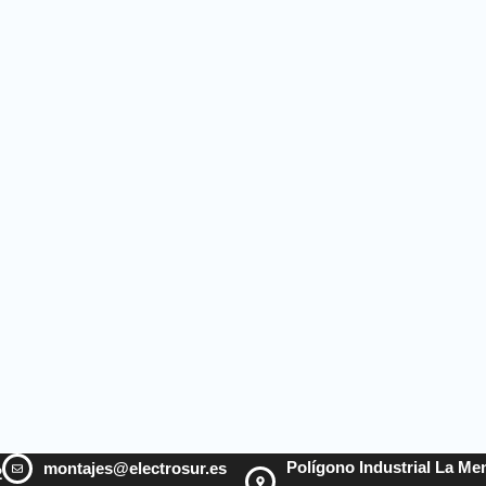
Polígono Industrial La Men
montajes@electrosur.es
2